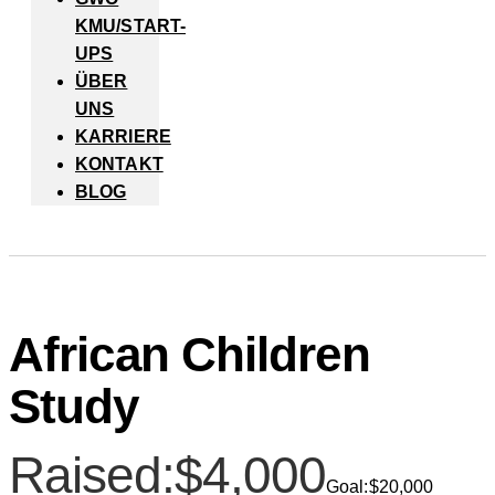
KMU/START-
UPS
ÜBER
UNS
KARRIERE
KONTAKT
BLOG
African Children
Study
Raised:
$4,000
Goal:
$20,000