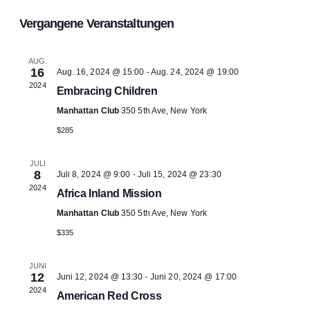
An
Datum
Suc
Vergangene Veranstaltungen
wählen.
Na
und
AUG.
16
Aug. 16, 2024 @ 15:00
-
Aug. 24, 2024 @ 19:00
Ansi
2024
Embracing Children
Manhattan Club
350 5th Ave, New York
Navi
$285
JULI
8
Juli 8, 2024 @ 9:00
-
Juli 15, 2024 @ 23:30
2024
Africa Inland Mission
Manhattan Club
350 5th Ave, New York
$335
JUNI
12
Juni 12, 2024 @ 13:30
-
Juni 20, 2024 @ 17:00
2024
American Red Cross