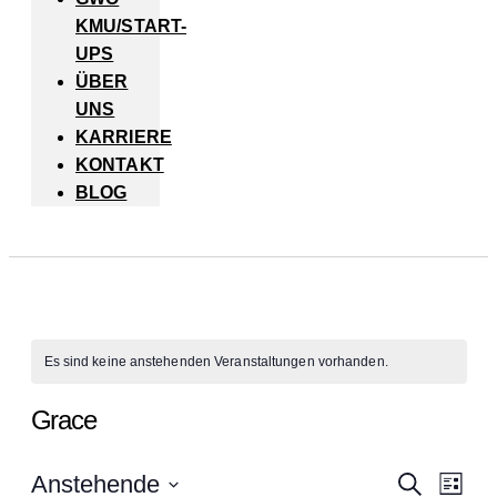
KMU/START-
UPS
ÜBER
UNS
KARRIERE
KONTAKT
BLOG
Es sind keine anstehenden Veranstaltungen vorhanden.
Grace
Vera
Ve
Anstehende
Suche
Liste