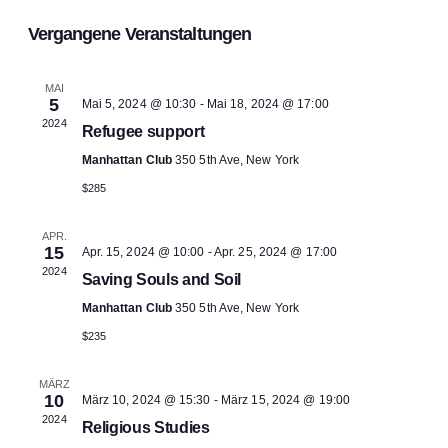
An
Datum
Suc
Vergangene Veranstaltungen
wählen.
Na
und
MAI
5
Mai 5, 2024 @ 10:30
-
Mai 18, 2024 @ 17:00
Ansi
2024
Refugee support
Manhattan Club
350 5th Ave, New York
Navi
$285
APR.
15
Apr. 15, 2024 @ 10:00
-
Apr. 25, 2024 @ 17:00
2024
Saving Souls and Soil
Manhattan Club
350 5th Ave, New York
$235
MÄRZ
10
März 10, 2024 @ 15:30
-
März 15, 2024 @ 19:00
2024
Religious Studies