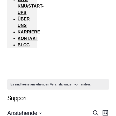
KMU/START-
UPS
ÜBER
UNS
KARRIERE
KONTAKT
BLOG
Es sind keine anstehenden Veranstaltungen vorhanden.
Support
Vera
Ve
Anstehende
Suche
Liste