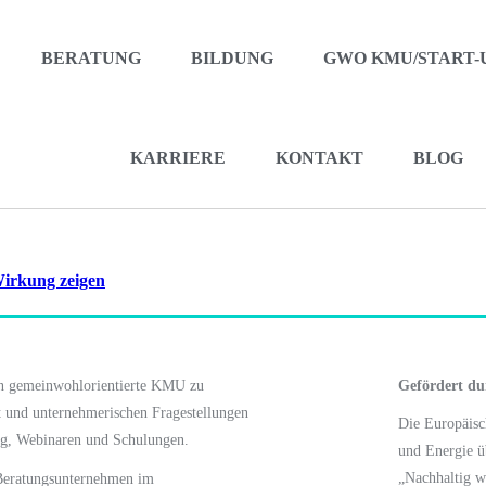
BERATUNG
BILDUNG
GWO KMU/START-
KARRIERE
KONTAKT
BLOG
Wirkung zeigen
en gemeinwohlorientierte KMU zu
Gefördert du
t und unternehmerischen Fragestellungen
Die Europäis
ng, Webinaren und Schulungen.
und Energie
ü
„Nachhaltig w
 Beratungsunternehmen im